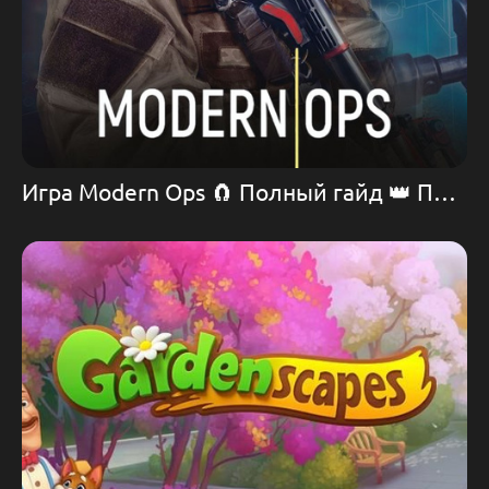
Игра Modern Ops 🧲 Полный гайд 👑 Прохождение. История. Донат.