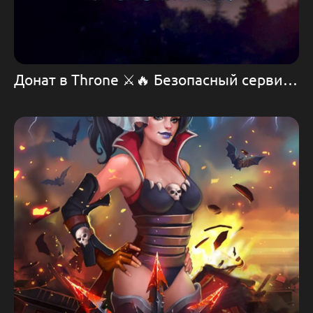
Донат в Throne ⚔️🔥 Безопасный сервис для пополнения мобильных игр💰💪 ДОНАТ. ГАЙДЫ. Как играть в Throne: Kingdom at War🛡️