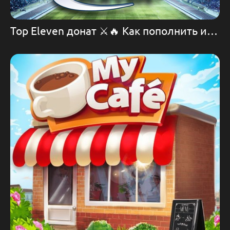
Top Eleven донат ⚔️🔥 Как пополнить игру Top Eleven 💪 Игра Top Eleven