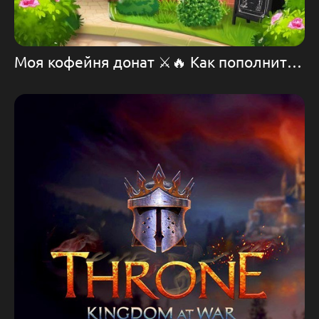
Моя кофейня донат ⚔️🔥 Как пополнить игру Моя кофейня 💪 Игра Моя кофейня