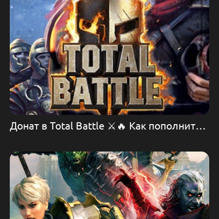
Донат в Total Battle ⚔️🔥 Как пополнить игру Total Battle 💪🛡️