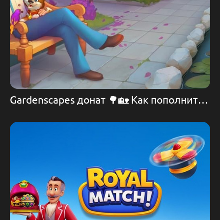
Gardenscapes донат 🌳🏡 Как пополнить игру 💪 Игра Gardenscapes