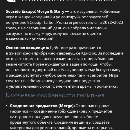
Seaside Escape: Merge & Story
— это казуальная мобильная
игра в жанре «соединяй и ремонтируй» от создателей
популярной Gossip Harbor. Релиз игры состоялся в 2022–2023
годах, и на сегодняшний день она собрала миллионы
загрузок по всему миру, получив высокие оценки
в магазинах приложений.
Основная концепция:
Действие разворачивается
в живописной прибрежной деревушке Крифос. За последние
пять лет это место сильно изменилось, и теперь бывшая
знаменитость Роуэн нуждается в вашей помощи, чтобы
восстановить курортный посёлок, вернуть ему былую славу
и заодно распутать клубок семейных тайн и секретов. Игра
сочетает в себе механику соединения предметов
и увлекательный сюжет с элементами драмы и романтики.
Ключевые особенности геймплея
Соединение предметов (Merge):
Основная игровая
механика — соединение трёх одинаковых предметов
на игровом поле для получения нового, более
продвинутого объекта. Соединяя вещи, вы создаёте
материалы для ремонта зданий, предметы интерьера,