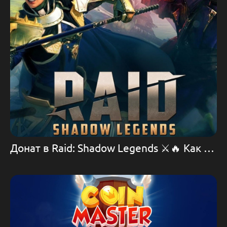
Донат в Raid: Shadow Legends ⚔️🔥 Как пополнить игру Raid: Shadow Legends 💪🛡️