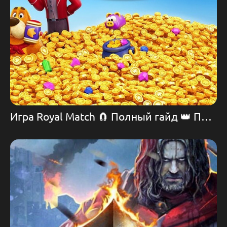
Игра Royal Match 🧲 Полный гайд 👑 Прохождение. История. Донат.